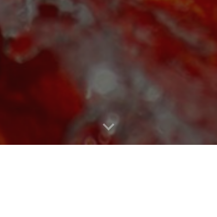
itsharmonie
sind di