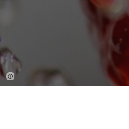
Page
Google Sites
Report abuse
updated
Bei Gesundhe